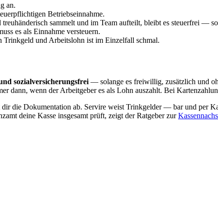
g an.
steuerpflichtigen Betriebseinnahme.
reuhänderisch sammelt und im Team aufteilt, bleibt es steuerfrei — s
uss es als Einnahme versteuern.
rinkgeld und Arbeitslohn ist im Einzelfall schmal.
 und sozialversicherungsfrei
— solange es freiwillig, zusätzlich und oh
mer dann, wenn der Arbeitgeber es als Lohn auszahlt. Bei Kartenzahlu
 dir die Dokumentation ab. Servire weist Trinkgelder — bar und per K
nzamt deine Kasse insgesamt prüft, zeigt der Ratgeber zur
Kassennach