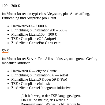
100 – 300 €
im Monat kostet ein typisches Altsystem, plus Anschaffung,
Einrichtung und Aufpreise pro Gerät.
Hardware
500 – 2.000 €
Einrichtung & Installation
200 – 500 €
Monatliche Lizenz
100 – 300 €
TSE / Compliance
Oft Aufpreis
Zusätzliche Geräte
Pro Gerät extra
59 €
im Monat kostet Servire Pro. Alles inklusive, unbegrenzt Geräte,
monatlich kündbar.
Hardware
0 € — eigene Geräte
Einrichtung & Installation
0 € — selbst
Monatliche Lizenz
0 € oder 59 € (Pro)
TSE / Compliance
Inklusive
Zusätzliche Geräte
Unbegrenzt inklusive
„
Ich hab wegen der TSE lange gezögert.
Ein Freund meinte, das wäre ein
Riesenaufwand. War es nicht: Servire hat