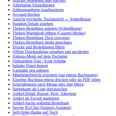
Drucker bearbeiten oder löschen
Allgemeine Einstellungen
Zahlungsanbieter konfigurieren
Account löschen
Ansicht wechseln: Tischansicht ↔ Schnellkasse
Standort-Details ansehen
Theken-Bestellung anlegen (Schnellkasse)
Theken-Warenkorb öffnen (Counter-Modus)
Theken-Bestellung Tisch zuweisen
Theken-Bestellung direkt abrechnen
Drucke und Bestellungen filtern
Offene Druckaufträge einsehen und nachholen
Aktions-Menü auf dem Tischplan
Onboarding-Tour / Erste Schritte
Initialer Daten-Import
Gaststätte neu anlegen
Mitarbeiterbericht erzeugen (nur eigene Buchungen)
Einzelne Buchung erneut drucken oder als PDF teilen
Schichthistorie nach Monat oder Jahr filtern
Speisekarte als Liste durchsuchen
Artikel-Detail: Rezept, Preis, Allergene
Artikel als Favorit markieren
Artikel-Suche während Bestellung
Servire KI-Chat (Support-Assistent)
Self-Order-Badge auf Tisch