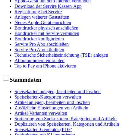
Apple-Gerät mit dem Internet verbinden
Download der Servire Kassen-App
Registrierung bei Servire
Anlegen weiterer Gaststätten
Neues Apple-Gerät einrichten
Bondrucker physisch anschließen
Bondrucker mit Servire verbinden
Bondrucker konfigurieren
Servire Pro Abo abschließen
Servire Pro Abo kündigen
Technische Sicherheitseinrichtung (TSE) anlegen
Abholnummern einrichten
Tap to Pay am iPhone aktivieren
Stammdaten
Speisekarten anlegen, bearbeiten und löschen
Speisekarten-Kategorien verwalten
Artikel anlegen, bearbeiten und löschen
Zusätzliche Einstellungen von Artikeln
Artikel-Varianten verwalten
Sortierung von Speisekarten, Kategorien und Artikeln
Duplizieren von Speisekarten, Kategorien und Artikeln
Speisekarten-Generator (PDF)
Speisekarten per KI importieren