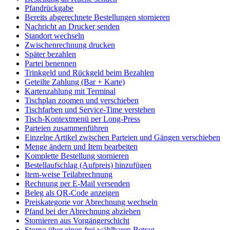
Pfandrückgabe
Bereits abgerechnete Bestellungen stornieren
Nachricht an Drucker senden
Standort wechseln
Zwischenrechnung drucken
Später bezahlen
Partei benennen
Trinkgeld und Rückgeld beim Bezahlen
Geteilte Zahlung (Bar + Karte)
Kartenzahlung mit Terminal
Tischplan zoomen und verschieben
Tischfarben und Service-Time verstehen
Tisch-Kontextmenü per Long-Press
Parteien zusammenführen
Einzelne Artikel zwischen Parteien und Gängen verschieben
Menge ändern und Item bearbeiten
Komplette Bestellung stornieren
Bestellaufschlag (Aufpreis) hinzufügen
Item-weise Teilabrechnung
Rechnung per E-Mail versenden
Beleg als QR-Code anzeigen
Preiskategorie vor Abrechnung wechseln
Pfand bei der Abrechnung abziehen
Stornieren aus Vorgängerschicht
Storno über einen frei wählbaren Betrag