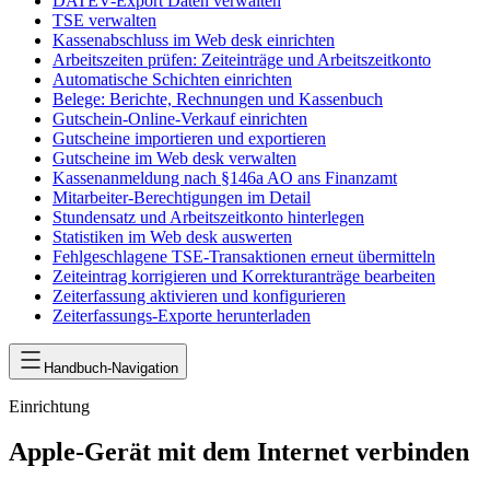
DATEV-Export Daten verwalten
TSE verwalten
Kassenabschluss im Web desk einrichten
Arbeitszeiten prüfen: Zeiteinträge und Arbeitszeitkonto
Automatische Schichten einrichten
Belege: Berichte, Rechnungen und Kassenbuch
Gutschein-Online-Verkauf einrichten
Gutscheine importieren und exportieren
Gutscheine im Web desk verwalten
Kassenanmeldung nach §146a AO ans Finanzamt
Mitarbeiter-Berechtigungen im Detail
Stundensatz und Arbeitszeitkonto hinterlegen
Statistiken im Web desk auswerten
Fehlgeschlagene TSE-Transaktionen erneut übermitteln
Zeiteintrag korrigieren und Korrekturanträge bearbeiten
Zeiterfassung aktivieren und konfigurieren
Zeiterfassungs-Exporte herunterladen
Handbuch-Navigation
Einrichtung
Apple-Gerät mit dem Internet verbinden