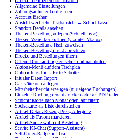
Drucker bearbeiten oder löschen
Allgemeine Einstellungen
Zahlungsanbieter konfigurieren
Account löschen
Ansicht wechseln: Tischansicht ↔ Schnellkasse
Standort-Details ansehen
Theken-Bestellung anlegen (Schnellkasse)
Theken-Warenkorb öffnen (Counter-Modus)
Theken-Bestellung Tisch zuweisen
Theken-Bestellung direkt abrechnen
Drucke und Bestellungen filtern
Offene Druckaufträge einsehen und nachholen
Aktions-Menü auf dem Tischplan
Onboarding-Tour / Erste Schritte
Initialer Daten-Import
Gaststätte neu anlegen
Mitarbeiterbericht erzeugen (nur eigene Buchungen)
Einzelne Buchung erneut drucken oder als PDF teilen
Schichthistorie nach Monat oder Jahr filtern
Speisekarte als Liste durchsuchen
Artikel-Detail: Rezept, Preis, Allergene
Artikel als Favorit markieren
Artikel-Suche während Bestellung
Servire KI-Chat (Support-Assistent)
Self-Order-Badge auf Tisch