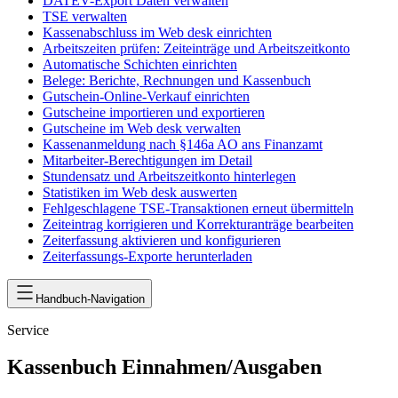
DATEV-Export Daten verwalten
TSE verwalten
Kassenabschluss im Web desk einrichten
Arbeitszeiten prüfen: Zeiteinträge und Arbeitszeitkonto
Automatische Schichten einrichten
Belege: Berichte, Rechnungen und Kassenbuch
Gutschein-Online-Verkauf einrichten
Gutscheine importieren und exportieren
Gutscheine im Web desk verwalten
Kassenanmeldung nach §146a AO ans Finanzamt
Mitarbeiter-Berechtigungen im Detail
Stundensatz und Arbeitszeitkonto hinterlegen
Statistiken im Web desk auswerten
Fehlgeschlagene TSE-Transaktionen erneut übermitteln
Zeiteintrag korrigieren und Korrekturanträge bearbeiten
Zeiterfassung aktivieren und konfigurieren
Zeiterfassungs-Exporte herunterladen
Handbuch-Navigation
Service
Kassenbuch Einnahmen/Ausgaben