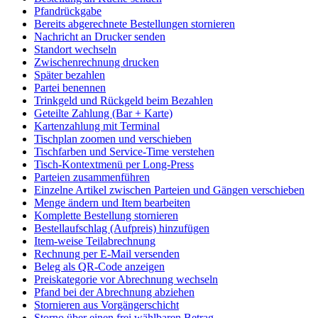
Pfandrückgabe
Bereits abgerechnete Bestellungen stornieren
Nachricht an Drucker senden
Standort wechseln
Zwischenrechnung drucken
Später bezahlen
Partei benennen
Trinkgeld und Rückgeld beim Bezahlen
Geteilte Zahlung (Bar + Karte)
Kartenzahlung mit Terminal
Tischplan zoomen und verschieben
Tischfarben und Service-Time verstehen
Tisch-Kontextmenü per Long-Press
Parteien zusammenführen
Einzelne Artikel zwischen Parteien und Gängen verschieben
Menge ändern und Item bearbeiten
Komplette Bestellung stornieren
Bestellaufschlag (Aufpreis) hinzufügen
Item-weise Teilabrechnung
Rechnung per E-Mail versenden
Beleg als QR-Code anzeigen
Preiskategorie vor Abrechnung wechseln
Pfand bei der Abrechnung abziehen
Stornieren aus Vorgängerschicht
Storno über einen frei wählbaren Betrag